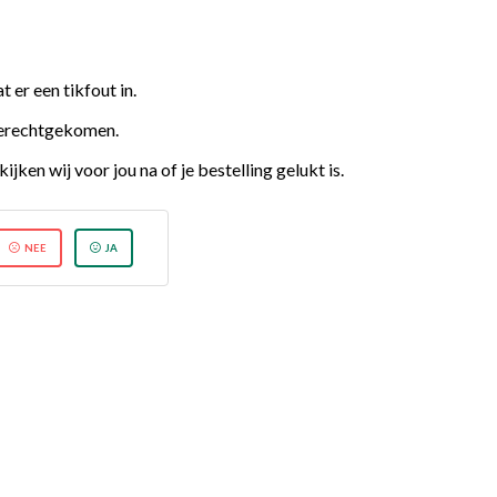
t er een tikfout in.
 terechtgekomen.
 kijken wij voor jou na of je bestelling gelukt is.
NEE
JA